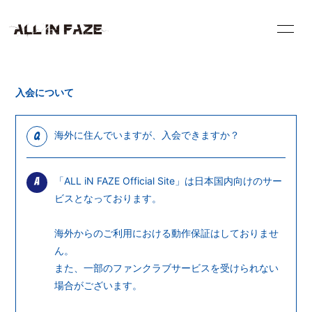
HOME
INFORMATION
入会について
VIDEO
SCHEDULE
海外に住んでいますが、入会できますか？
Q
PROFILE
DISCOGRAPHY
「ALL iN FAZE Official Site」は日本国内向けのサー
A
BLOG
RADIO
ビスとなっております。
海外からのご利用における動作保証はしておりませ
CONTACT
ん。
また、一部のファンクラブサービスを受けられない
場合がございます。