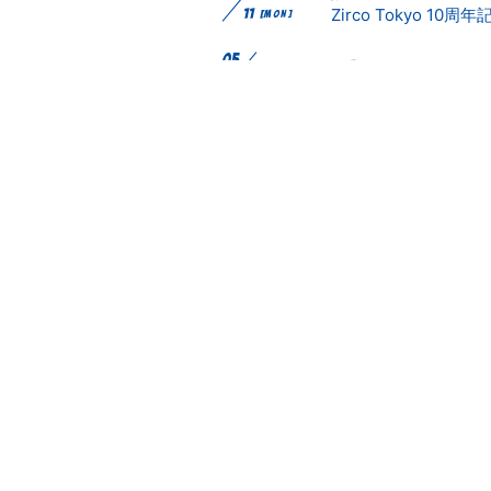
Zirco Tokyo 10周
11
[MON]
05
LIVE
横浜ReNY beta pres
31
[SUN]