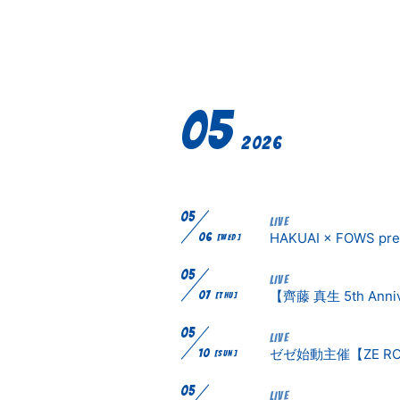
05
2026
05
LIVE
HAKUAI × FOWS pr
06
[WED]
05
LIVE
【齊藤 真生 5th Anniv
07
[THU]
05
LIVE
ゼゼ始動主催【ZE RO
10
[SUN]
05
LIVE