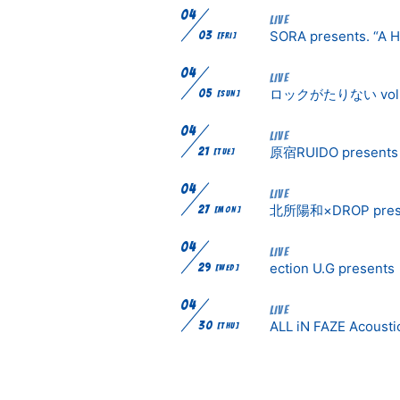
04
LIVE
SORA presents. “
03
[FRI]
04
LIVE
ロックがたりない vol
05
[SUN]
04
LIVE
原宿RUIDO presents
21
[TUE]
04
LIVE
北所陽和×DROP pre
27
[MON]
04
LIVE
ection U.G prese
29
[WED]
04
LIVE
ALL iN FAZE Acoust
30
[THU]