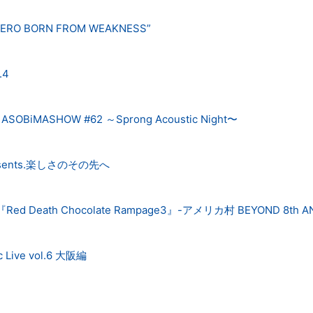
A HERO BORN FROM WEAKNESS”
.4
 ASOBiMASHOW #62 ～Sprong Acoustic Night〜
sents.楽しさのその先へ
nts『Red Death Chocolate Rampage3』-アメリカ村 BEYOND 8th A
ic Live vol.6 大阪編