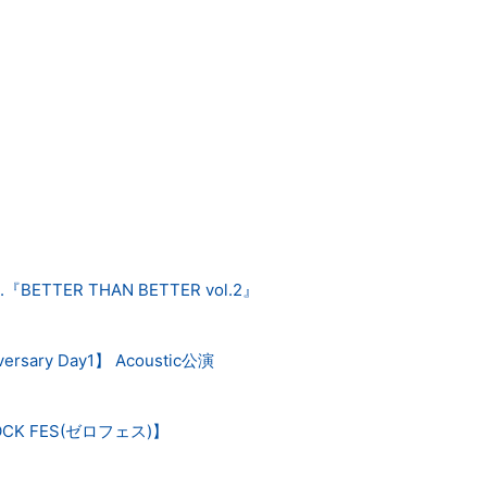
e.『BETTER THAN BETTER vol.2』
ersary Day1】 Acoustic公演
CK FES(ゼロフェス)】