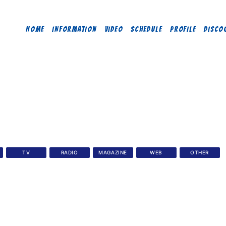
HOME
INFORMATION
VIDEO
SCHEDULE
PROFILE
DISCO
TV
RADIO
MAGAZINE
WEB
OTHER