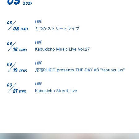
03
2025
無料会員登録
ログイン
LIVE
03
とつかストリートライブ
08
[SAT]
LIVE
03
Kabukicho Music Live Vol.27
16
[SUN]
LIVE
03
原宿RUIDO presents.THE DAY #3 "ranunculus"
19
[WED]
LIVE
03
Kabukicho Street Live
27
[THU]