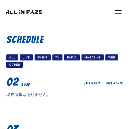
HOME
INFORMATION
SCHEDULE
VIDEO
SCHEDULE
ALL
LIVE
EVENT
TV
RADIO
MAGAZINE
WEB
PROFILE
DISCOGRAPHY
OTHER
02
BLOG
RADIO
LAST MONTH
NEXT MONTH
2025
現在情報はありません。
CONTACT