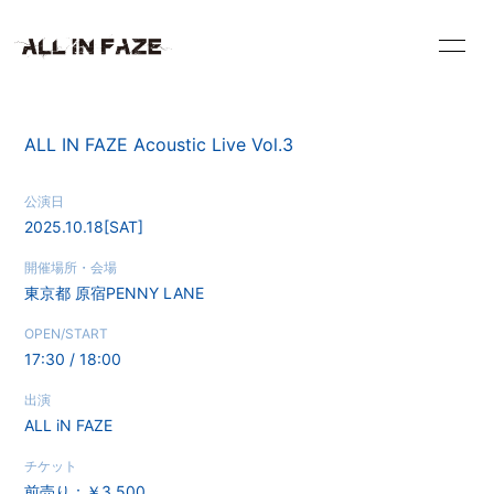
HOME
INFORMATION
ALL IN FAZE Acoustic Live Vol.3
VIDEO
SCHEDULE
公演日
2025.10.18
[SAT]
PROFILE
DISCOGRAPHY
開催場所・会場
東京都
原宿PENNY LANE
BLOG
RADIO
OPEN/START
17:30 / 18:00
CONTACT
出演
ALL iN FAZE
チケット
前売り：￥3,500