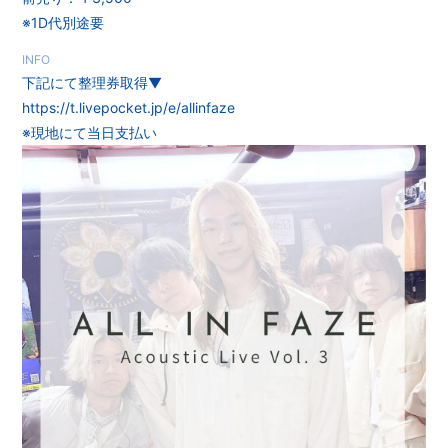
※1D代別途要
無料会員登録
ログイン
INFO
下記にて整理券取得▼
https://t.livepocket.jp/e/allinfaze
※現地にて当日支払い