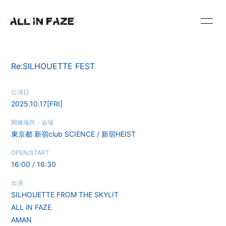
HOME
INFORMATION
Re:SILHOUETTE FEST
VIDEO
SCHEDULE
公演日
2025.10.17
[FRI]
PROFILE
DISCOGRAPHY
開催場所・会場
東京都
新宿club SCIENCE / 新宿HEIST
BLOG
RADIO
OPEN/START
16:00 / 16:30
CONTACT
出演
SILHOUETTE FROM THE SKYLIT
ALL iN FAZE
AMAN