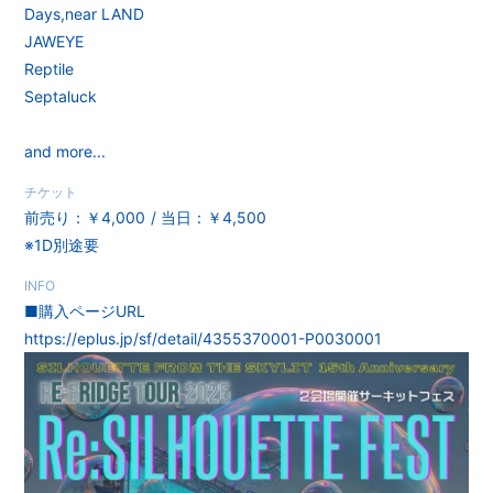
Days,near LAND
JAWEYE
無料会員登録
ログイン
Reptile
Septaluck
and more...
チケット
前売り：￥4,000
当日：￥4,500
※1D別途要
INFO
■購入ページURL
https://eplus.jp/sf/detail/4355370001-P0030001