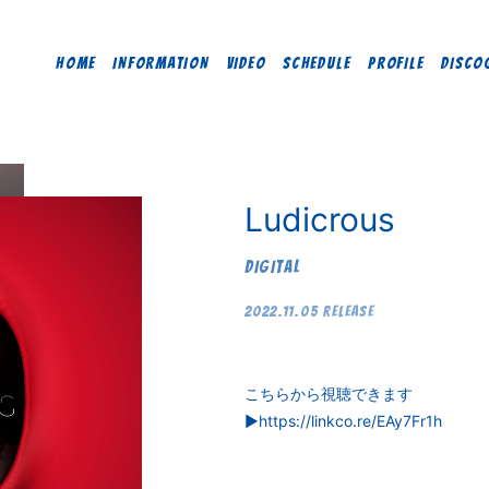
HOME
INFORMATION
VIDEO
SCHEDULE
PROFILE
DISCO
Ludicrous
DIGITAL
2022.11.05 RELEASE
こちらから視聴できます
▶︎
https://linkco.re/EAy7Fr1h