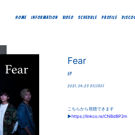
HOME
INFORMATION
VIDEO
SCHEDULE
PROFILE
DISCO
Fear
EP
2021.04.23 RELEASE
こちらから視聴できます
▶︎
https://linkco.re/CNBdBP2m